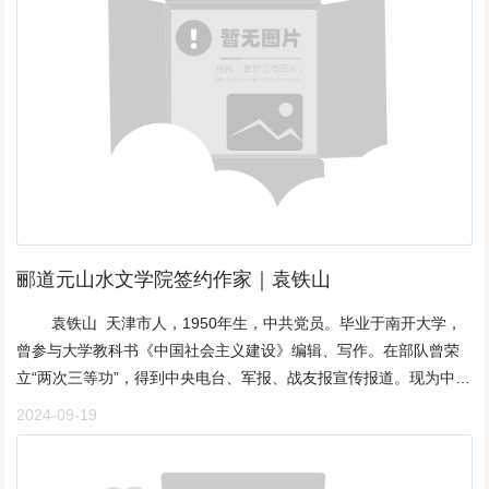
是观点池和水都是佐证的材料季节只是推手，一叶残红或许，更能
才能熠熠闪光《归隐》一条静谧的小溪也架不住暴雨的挑唆血脉喷
构建美学的空间 磨砺的岩壁，虽远古又亲近拱围一池细语。凌波仙
张，激流万丈一片纯洁的落叶也会被风的甜言蜜语击中忘记了“落叶
子虽不再娇嫩欲滴，但暗香尚浮风知道每一丝清欢 关于精神，关于
归根”诺言许由洗耳，对我没有意义归隐山林，开发商是屏障身处闹
生与死的哲学都有风骨的内涵。一纸素影让身姿折曲和倒伏，不再
市把心放在保温箱
取悦残留的红，更显风华 枯萎不等于死亡。比如时序能在池中轮回
出星光波影只有荒凉的陷阱，能淹没人性不像残荷，雨中也能探戈
郦道元山水文学院签约作家｜​袁铁山
袁铁山 天津市人，1950年生，中共党员。毕业于南开大学，
曾参与大学教科书《中国社会主义建设》编辑、写作。在部队曾荣
立“两次三等功”，得到中央电台、军报、战友报宣传报道。现为中华
诗词学会会员，中国楹联学会会员，中国诗歌学会会员，中国纪实
2024-09-19
文学研究会会员，香港大中华诗词学会会员，天津诗词学会会员。
天津久萍诗社副社长，书香诗社党支部书记、副社长。上海华高诗
社总编。中华福苑诗词学会副会长，《中华福苑诗典》责任主编，