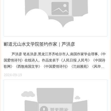
郦道元山水文学院签约作家｜​芦洪彦
芦洪彦 笔名洪彦,黑龙江齐齐哈尔市人,南国作家学会理事,《中
国爱情诗刊》在线诗人。作品发表于《人民日报.人民号》《中国诗
歌网》《西散南国文学》《中国爱情诗刊》《兰娟雅苑》《风华诗
刊》等媒体平台。《谁为时间买单》（原创） 文/洪 彦有几人
2024-09-19
能把光阴平分秋色这辽阔的原野，壮丽的山河这纯真的爱情，快乐
的生活这高远的追求，迷人的诱惑一次次时间的争夺一回回感慨的
错过到头来还是两手紧紧握着夕阳下一口大锅蒸煮出一碗又一碗的
寂寞默念着一首又一首的诗歌《梦里含香》一只冰扒犁飞驰嫩江上
童趣在皑皑的白雪里徜徉一盘酸菜馅饺子热气腾腾狼吞虎咽没来得
及品尝一双布满老茧的手抚摸着熟睡稚嫩的脸庞一双小布鞋穿在脚