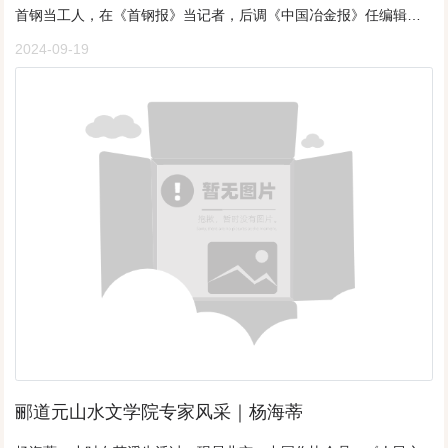
次相识并结缘的故事。这为作者后来长期在四川的旅游观光、人际
首钢当工人，在《首钢报》当记者，后调《中国冶金报》任编辑。
的人居住，外边大树旁有座灶台，旁边的水道上停靠着一条小船，
交往和形象生动地描绘四川的山水与人文，奠定了坚实的情感基
著有《叩开神秘王国的大门》《烟殇》等纪实文学。诗歌、散文、
用来接往人们过河之用。水阔清澈，河草稀疏的地方，会有云朵镶
2024-09-19
础。那是在解放战争的初始阶段，尚为小学生的作者聆听李老师上
小说、报告文学散见《北京文学》《作家天地》《工人日报》《映
嵌在水里，那倒影依恋在深邃的天空之中，瞧上去欣赏……那个感
课。李老师是北平某大学历史系四年级的学生，烽火连天阻断了李
像》《北京日报》《北京晚报》《中国冶金报》《中国青年报》
觉迷人醉幻！齐腰深的水中打芦苇，对于男知青来说不算回事，然
老师重返学校之路，不得已滞留本村当代课教师。在这群小学生的
《青年文摘》等报刊和文摘。每到植树节，我都要上山看一看树，
而对于女知青来说确实有点儿残酷，毕竟一泡就是半天，好在人们
心目中，李老师是最富于才情、最具有学问的人。他的讲课从不拘
只因五十多年前一段刻骨铭心的经历……作者 张欣民来源：北京日
的心境不错，欢声笑语！六月天的太阳很足，但泡在水里并不显得
泥于课本，也没有什么讲稿，仅仅凭借他那口若悬河的口才，就能
报3月12日，是植树节。我喜欢这个节日，也敬重这个节日。每到这
那么热，偶尔人们直起腰了来擦汗……还是有说有笑。水中飘浮着
够惟妙惟肖、丝丝入扣地讲述精彩的中外历史故事。他讲汉代末年
一天，我都要到山上走一走，目的就是看看树。我家在北京石景山
扁圆形的草堆被人们所忽视，那个形状就像修行人打坐所使用的那
的三国纷争，“使我们一会儿扼腕蹙眉，一会儿眉开眼笑，一会儿揪
区，不远处就是山。满山的松树、榆树、柳树、枣树、桃树、荆
个蒲团一样，谁见到了都会把它推到一边去。而当有人无意地触碰
着颗心，一会儿又几乎为之欢呼。”其情其景，历历在目。从李老师
条……刚刚度过严寒，还没有绿色，但树们似乎已经睡醒，有的伸
时，才发现像蒲团的草堆上竟然是野鸭蛋，一时惊喜惊叫：“野鸭
的讲述里，作者明显地感觉到其情感投向是站在刘备和诸葛亮一边
直了腰、舒展了臂，有的还冒出了紫色小花骨朵儿。很快，春风一
蛋，野鸭蛋！”一位女知青喊道。知青们闻声从四面围拢过来，争先
的，大有“尊蜀贬魏”这种思想观点、主观情感的流露。这在无形之中
吹，山就会绿起来，多让人高兴啊！我爱看树，也爱树，更敬树。
恐后地看着。“这么多呀？真多，真多！”人们叽叽喳喳地说着。“光
影响了作者的情感判断和心理认知，由是开始，作者对远距家乡的
一段刻骨铭心的经历，使我对树有特殊的感情。资料图 安旭东/北晚
顾着打草了，见到它就把它拨楞一边去，原来里边都是金子呀！”一
西蜀产生了由衷的好感，也构成了作者对蜀地一直以来的魂牵梦
新视觉供图1970年冬天，我正在北京房山崇各庄乡插队。生产队要
位女知青夸张地笑道。那个中音女知青有点高兴过了头，她直起腰
绕。这便是作者对蜀地的第一次相识和感知。第一次与蜀人的相识
建红薯炕为春天栽红薯育苗。烧红薯炕要用木柴，生产队没有，要
来唱起了：“俺是个公社地饲呀吗饲养员……”她笑着唱着，也不管贴
并结缘，是在上世纪60年代中期。作者被下放到市郊一个大工厂里
到山上去砍。那天，天还黢黑，我们队的十多名壮劳力带上工具坐
切不贴切……反正是高兴就行，没人计较！笑声传遍了湿地，惊飞
劳动。有一天，作者正从油车车间干完活回来吃饭，途中偶遇一位
郦道元山水文学院专家风采｜杨海蒂
上马车出发了。天亮了，大车停在一座山的脚下。抬头望去，岩石
了野鸭、水鸟，鸣啼着飞向了芦苇的深处。湿地就是湿地，那才叫
个子不高但匀称灵巧的女子从大门外走来，她用一种带有外地口音
裸露，荒山秃岭，哪有可当柴砍的树？队长说，砍柴就得上山。我
一个百鸟鸣啼；自然世界就是自然世界，人欢马叫，随心所欲；休