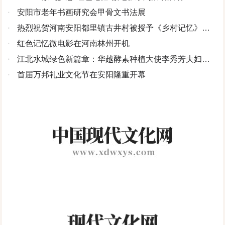
当时就全是这样一份心思，暗自希望讲台上这个学校里最漂亮的女
显出的意义昭示和思想启迪，又莫不是笔者对此书所表达出的审美
改革，祖父响应国家号召，将自己的土地全部捐献国家，父亲应考
·
安阳市老年书画研究会甲骨文书法展
金明》为题，用较大的篇幅全面介绍了他在文学创作和军史研究方
老师能嫁给史铁生。残疾、失恋，让史铁生猛然被命运击昏了头，
四川之维的深层解读。它或许能够成为四川广大作家摹习的范本，
当地渔场当了会计。可祖父却病倒了，不久就离开人世。父亲在渔
面的成果，并刊登了作者照片……其实，李金明从走上文坛，他不
·
热烈祝贺河南安阳都里镇古井村被授予《乡村记忆》影
一心以为自己是世上最不幸的人，他孤愤、悲怆、怨恨，甚至长达
或者是一种有力的精神引领。
场会计岗位一干就是10多年，经人介绍与母亲胡秀英相识、相爱、
凡的成绩先后受到《河北日报》《保定日报》《战友报》及电视、
视拍摄基地
·
红色记忆微电影在河南林州开机
10年无法理解命运的安排。“活着，还是死去？”这个哈姆雷特式问
结婚。父亲兄弟四人，均已成家，祖母在弟兄四人家轮着吃住，时
广播等媒体的关注。1994年8月，中央决定建立平津战役纪念馆，李
题，日日夜夜纠缠着他，年轻的他，心灵的痛苦更胜于肉体的痛
·
江北水城绿色新篇章：华越酵素种植大使李秀芳夫妇的
间一个月，祖母过着无忧无虑的生活。父亲靠自己的工资维持我们
金明被抽调到建馆办公室，负责“英烈厅”的内容编排。按中央军委批
苦。“人不惧苦，苦的是找不到生之喜乐。”《圣经》如此教导上帝的
领航之旅
·
首届万邦礼业文化节在安阳隆重开幕
家五口人的生活，也算得上丰衣足食。父母和祖母对我非常喜欢，
准的建馆方案，要将平津战役中牺牲的烈士的名字镌刻在铜墙上。
子民，给人指点迷津。好在，这个终日在死亡边缘挣扎的少年，最
好吃的都照顾我，长得很胖，姐姐抱不动，经常摔着，我一哭姐姐
为了使烈士墙上名字准确无误，李金明和他的战友们夜以继日地查
终没有被痛苦淹没，反而被苦难造就着。通过写作，他找到了生活
就挨母亲打。后来我逐渐懂事了，父亲就对我说：“你以后长大有出
找了三个多月，终于查清了6639名烈士的姓名，他到第39军的烈士
的出路，找到了精神的征途，找到了生命的尊严，也找到了生之喜
息了，别忘记你的姐姐，她照顾你的时候，没少挨打。”这是父亲第
墓前，一个人名一个人名抄录，从下午抄到天黑。直到看不到墓碑
乐。
一次对我教诲，深知一个人要懂得亲情，感恩他人。多少年来，我
上的字迹。这段工作经历极大的丰富了他的生活。烈士墙如期完
一直谨记父亲的教导，尽力给姐姐家庭予以照顾。由于我聪明好
工，平津战役纪念馆如期开馆，中央电视台“东方时空”摄制组进行现
学，从小学到初中成绩都是班里前几名，参加学校里知识竞赛，并
场采访，这是李金明第一次在中央电视台露面。虽然报道和他的创
多次获奖。父亲怕影响我的学业，让我转到临泉县城中学上学。但
作无关，却让我们看到了工作中的他——敬业精神和严谨的治学态
由于没有父亲的约束，自我放纵，高考时以7分之差名落孙山。父亲
度。《北京日报》的报道，则向世人展示了李金明创作生涯的全
怕我气坏身体，鼓励我去参军。在父亲的支持下，我光荣地参军
部。2001年，李金明终于“归队”，离开北京军区政治部组织部，进
了，第三年就以全团第三名的成绩考入山东教师进修学院。三年大
入创作室，开始了专业创作，由机关干部转为专业作家，生活由喧
学生活，使我丰富了知识，增长了才干，毕业后便提拔为干部。当
闹转为平静。他重新审视自己的文学道路，开始了创作长篇小说。