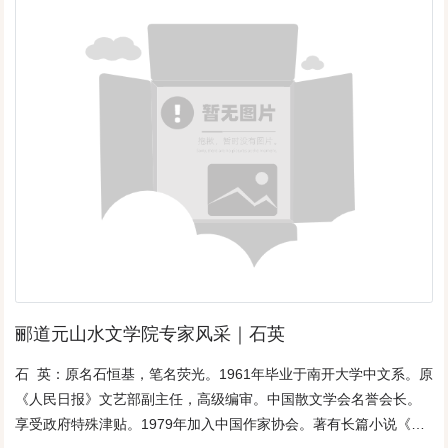
来的灵感、醉意，一跨就是两年。当初草拟的文稿总是显得空荡荡
的，几经提笔……又几经搁下，思绪总是没有下文的链接！那年阳
春三月，随团到武清南湖采风，天公不算作美，有些乌云密布。然
而到了南湖时，乌云绽开了一道缝隙，一束金光打在了远处的湖面
上，波光粼粼，水天一线，送来一丝浓浓春意。南湖依然有些寒
意，风力少说也有个二三级，人们紧裹着身躯，跺着脚漫游、观
景、笑谈。与寒意相对应的则是人们的心境，银发一族的火热激
情。岸边一处，人们手拉手围成一圈跳舞，用欢歌笑语的形式驱赶
着身上的寒意，还时不时地来了个《北京的金山上》的舞蹈结尾：
巴扎嗨！那是久萍人的舞姿，春草老师的杰作！我与人们热闹了一
会儿之后，转身倚在了湖岸的栏杆上，眺望着春意盎然的湖泊思
绪。忽然，南湖岸边载歌载舞的笑声……叠进了新的元素，画面一
幅幅地涌来，那是下乡……北面湿地的场景：进入湿地，划船进
郦道元山水文学院专家风采｜石英
去，出来时……用绳子把一捆捆芦苇链接成串，好像江南竹筏似
的，女知青趴在上面，笑逐颜开；前面游泳的人拽着绳子，后面两
石 英：原名石恒基，笔名荧光。1961年毕业于南开大学中文系。原
边有人护卫着草链上的人，就这样把女知青运过河来。那欢声笑语
《人民日报》文艺部副主任，高级编审。中国散文学会名誉会长。
的场面与现在的欢乐场景吻合。灵魂被激情所点燃，那眷恋、畅
享受政府特殊津贴。1979年加入中国作家协会。著有长篇小说《火
想、回眸，在一瞬之间产生：高中毕业下乡，当年十九岁，地点就