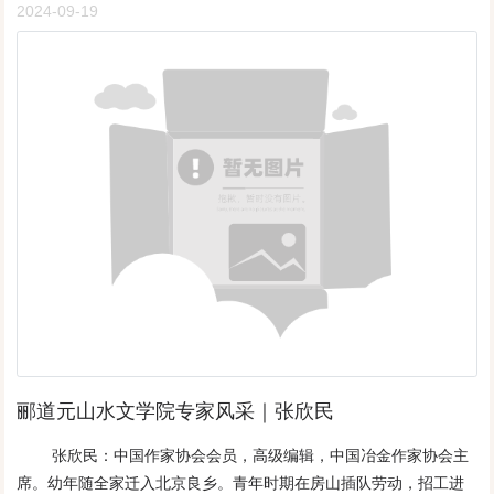
漫银滩》等，诗集《故乡的星星》等，散文集《秋水波》《母爱》
2024-09-19
是武清上马台杜庄。那年正是七六年唐山大地震后的11月5日，天色
等，中篇小说《文明地狱》，传记文学《吉鸿昌》，专著《怎样写
阴沉沉的；冬季清晨……远处眺望：三个村庄天地一线，分别坐卧
好散文》等50余部，计1000万字。长篇小说《同在蓝天下》《离乱
在朦胧的高台上，银装素裹……宛如一条链上的璀璨明珠。人们简
之秋》均获天津市鲁迅文学奖，散文《武夷山的雨》获天津市作品
称：肖刘杜。朦胧中感到沃野千里。杜庄北面的那块湿地，据说由
一等奖，《厦门风韵》获中国报纸副刊好作品一等奖。在文学与历
三个公社所有：但耳熟的记忆，我只记住了上马台和大黄堡。第一
史之间的勘探——关于石英先生《石英文史与诗词新探》的解读 □冯
次站在排污河大堤上瞭望：野草青翠，野花遍地，芦苇丛生，水天
源(绵阳) 来源： 绵阳日报文/冯源在当代的中国作家中，来四川观光
一线，视野辽阔；湿地与外界有一条水道相隔，划小船过去……有
旅游的并不在少数，但像石英先生这样把四川视为他的第二故乡，
一片齐腰深的浅滩，堤岸树木成行，横竖通向远方的天地一线；云
而且大力地描绘了四川的秀丽山川和风景名胜，深情地书写了他同
边天际，好一个梦幻，好一个遐思，好一个狂想；心境如同打开了
四川文人的交往与友谊，深刻地描写了四川的时代变迁和社会发
一个新世界，展现了一幅浓淡自然的水墨画，不醉也醉，陶然忘
展，深沉地再现了四川历史上的英雄人物和他们的英勇事迹，这样
我，没有商量余地！六月天，有些地方芦苇高过了人头，密密麻麻
的事例是少之又少的。从这个意义上讲，石英先生的这部《石英蜀
的没人敢往里走，腹地那就更别说了；芦苇深处百鸟鸣啼，闻
地缘》，可谓是开了集中描写四川、歌吟巴蜀的先河，其中的特殊
之……更显得那么幽深、幽静、悠远；刹那之间，人被自然景色所
意义和价值是不容质疑的。因为它不仅凸显了作家对巴山蜀水的深
陶醉了，那种醉意似乎让人忘掉了自我的存在，感知……完全融入
情厚谊，而且传递出对天府之国的审美之维。作为开篇之作的散文
了大自然里，好像人的灵魂与自然世界的灵魂有机地结合了，融为
郦道元山水文学院专家风采｜张欣民
佳篇《念蜀》，可以看作是石英先生在这部文集里所表达出的一种
了一体，极目天际……就像那天地融合一线那样，让灵魂就此合二
引领，或者说是一种提纲挈领的作用。在这篇散文里，作者不仅描
张欣民：中国作家协会会员，高级编辑，中国冶金作家协会主
为一了！浅滩处，打芦苇，喂牲口。不会水的知青等着小船来接，
写了自己第一次对蜀国的认知与感受，而且记述了作者与蜀人第一
席。幼年随全家迁入北京良乡。青年时期在房山插队劳动，招工进
会水的知青早就下水游到了对岸。地块上有座土屋，有大队看芦苇