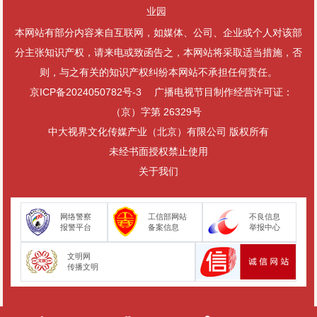
币，这是他从事军史研究的额外收获，这里透着他生活面广、学问
业园
渊博……�� 2008年执行任务出发前与女儿合影李金明说：“实际
本网站有部分内容来自互联网，如媒体、公司、企业或个人对该部
上，我多年来是游走与文学和史学的结合部，混迹与‘纪实作家’中。
分主张知识产权，请来电或致函告之，本网站将采取适当措施，否
因为工作的关系，使我对华北军事史的了解，延伸到政治、文化、
则，与之有关的知识产权纠纷本网站不承担任何责任。
经济、司法、妇女等更深的层面。”一天，李金明去月坛公园的集邮
京ICP备2024050782号-3
广播电视节目制作经营许可证：
市场游览，看到有卖旧币的，他拿起一张破旧的钱币仔细看过
说：“这张旧币不值钱，这叫‘联合票'，是日本鬼子占领天津后，用缴
（京）字第 26329号
获的国民党的印刷机和版式大量印刷的，企图用‘联合票’扰乱晋察冀
中大视界文化传媒产业（北京）有限公司 版权所有
边区经济秩序，遭到根据地人民政府和老百姓的抵制。到抗日战争
未经书面授权禁止使用
末期，使用这种钱币是要以汉奸论处的。这种钱币数量很大，大都
关于我们
被老百姓糊了窗户。”卖旧币的小贩和几个顾客听罢感到很惊讶，热
情地把他当成了“鉴定家”。有人递过一张旧币，问：“这是国民党
的、还是八路军或日本鬼子的？”李金明仔细一看，说：“这是共产党
网络警察
工信部网站
不良信息
报警平台
备案信息
举报中心
领导下的冀南行署1939年发行的，在根据地使用的钱币。这种钱币
只发行了一年多。印刷机用三四辆牛车拉着，走到哪儿在哪儿印。
文明网
传播文明
1940年春天大“扫荡”前，晋察冀边区银行让他们把机器运到路西山
里，从此这种钱币就再也没有印过。这种旧币数量小，应该值钱
的……”他对抗日战争时期钱币的熟知，使围观的人非常佩服，当时