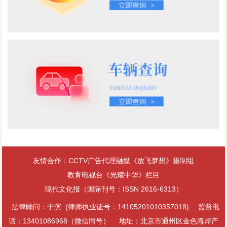
我的教诲终身难一抹去，始终警醒着我，影响着我，启迪着我，一
抗日战争中最大的敌后根据地，斗争复杂、千头万绪，既了解这段
直是我做人、做官、做事的准绳，永远扎根在我心中很深、很
历史，又有文学功底的作者难找。责任编辑先后找了三位作家，都
深……
被婉言回绝。有人推荐李金明，责任编辑抱着试试的心态，打电话
问他：“能完成吗？”李金明慨然应诺。8个月后，30万字的《陷寇汪
洋》如期出版，奠定了李金明的军史作家地位。随后，李金明应邀
完成36万字的《华北军区野战军征战纪实》、34万字的华北剿匪纪
实《燕赵扫残》、26万字的《燕赵惊雷》等纪实作品，由在解放军
出版社出版；应邀为为少年儿童创作的《南昌第一枪》《粉碎大围
剿》《铁流两万五》《情系宝塔山》《抗日先锋队》等五本反映革
命斗争的故事集和小说集，由河北少儿出版社出版。他先后出版了
12部军史题材著作，约400余万字，是军史作家群中的实力派。
2010年出版52万字的长篇纪实文学《新中国剿匪反特纪实》，2013
年再版60万字的纪实文学《黄埔对决》，该书在台湾出版后，引起
友情合作：CCTV广告代理融媒《放飞梦想》摄制组
台湾高雄凤山陆军军官学校（原黄埔军校），学者的注意。他们认
教育电视台《光耀中华》栏目
为史料翔实，给予很高的评价。2015年12月，李金明在凤凰卫视做
现代文化报（国际刊号：ISSN 2616-6313）
了五期节目，讲述新中国建国初期剿匪的一些史实。字幕上打的
是“历史学者李金明”此后，有人问他：你不是作家吗？他说：我喜欢
法律顾问：于滨 (律师执业证号：14105201010357018)
监督电
历史，对近代史粗知一些。他的“粗知”已经达到了相当水平。鉴定旧
话：13401086968（微信同号）
地址：北京市通州区金色海岸产