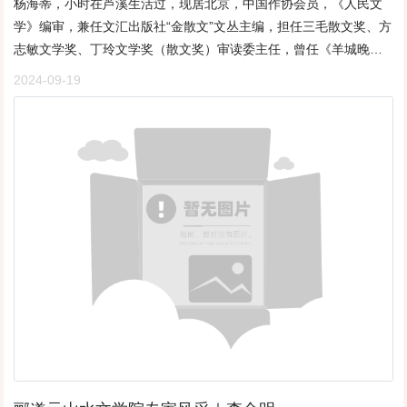
杨海蒂，小时在芦溪生活过，现居北京，中国作协会员，《人民文
却很动听的普通话问作者：“厂设备科往哪儿走？”因为厂子很大，作
们几个年轻的便向山顶爬去。翻过山头果然发现几棵如胳膊粗的
息时的土屋门前……人们余兴未消！那是青春的画面，欢乐的定
学》编审，兼任文汇出版社“金散文”文丛主编，担任三毛散文奖、方
者便告诉她，顺着这条大路走到金工车间，再向右拐一百米就是设
树。我在这里摆开了战场，只要是树，不管是爷爷辈还是孙子辈
格，一瞬间的跨越，灵魂的升华，自然湿地的组合：人类、鸟类、
志敏文学奖、丁玲文学奖（散文奖）审读委主任，曾任《羊城晚
备科。转天是周末，因为作者已有三个星期没回北京的家了，下班
的，统统在砍杀之列。到了收工的时候，我将战利品用绳子捆绑好
水中的鱼儿；四处的芦苇、蒲草、野花，乃至万物生灵！我自由惯
报》“花地”散文排行榜、丁玲文学奖散文奖、“大鹏杯”全国生态文学
后便心急火燎地乘公共汽车赶往火车站。到了车站买票时，才发现
2024-09-19
背上肩，准备再翻过山回到集合处。刚爬上山头，一阵狂风袭来，
了，思维……总是随遇所撞，随遇而安，随遇即兴生活；撞上了机
奖、江西省文化艺术奖暨理论成果奖等评委。著有文学和影视作品
衣兜里的钱还差九角。正在作者感到十分尴尬时，身后一个和悦清
肩上的柴如同扬起的风帆，带着我向山下翻滚。我心一惊，完了完
遇就不会撒手，哪怕是梦幻一回！依着栏杆触景生情，历史的一幕
多部，作品入选百余种选本、选刊、年鉴、排行榜、教材教辅读
脆的女声响起，并递给作者一元钱。作者回头定睛一看，才发现是
了，下面不远处就是悬崖，掉下去就没命了。柴捆带着我不知翻了
在那遥远的云际飘来，在水天一线巧遇、吻合、幻想、欢笑、久
本，被应用于高考和中考试题。获丰子恺中外散文奖、丝路散文
那位只有一面之缘的女子。在一同前往北京的路上，这位女子自我
几个筋斗，突然停下了。往下一看，吓得我腿肚直转筋，还有几米
远，乃至成为灵魂里的醉美雕塑！欢乐的回眸，瞬间又超越了回眸
奖、孙犁文学奖、《北京文学》奖等。名家谈创作 ⎮ 杨海蒂：写作
介绍说她是四川宜宾人，毕业于上海一所工科大学，现在在重庆工
就是悬崖，是悬崖边上的一株小树挡住了我。是这株没有被砍的小
的欢乐，思绪追随着那红色的记忆，跋山涉水，我完成了我的长征
源于心灵的召唤我与文学的渊源，说来话长，简而言之吧，根本原
作，这次出差来天津，是为了替厂里购买设备。这位女同志的热
树，用它那稚嫩的手臂，更用它那宽广的胸怀救了砍杀它同类的
三部曲：井冈山的《溪流·韵味》，南湖红船的《情动红船行》，李
因是受家庭影响。我从小就阅读文学作品，当年高考志愿虽然选报
情、机灵、干练和富有情趣、真诚待人，给作者留下了深刻印象，
我。休息了一会儿，我忍着伤痛，背上了那捆柴（小树）下山。我
大钊故居的《花絮伴着心愿齐飞》……献给党的百年华诞，为此而
了外语专业，学了国际金融，不过后来我还是转向了文学，这大概
乃至于若干年后，作者都一直把对这位女同志的印象视为是对四川
越走越觉得沉重，感觉整座大山倾斜下来，重重地压在了肩上。我
欢乐。心境陶醉，忽而，眼前的湿地变换拓展，湿地宛如草地，两
就是我的宿命吧。我的金融界同学虎踞龙盘全国金融系统，涌现出
女性的总体印象。这便是作者第一次与蜀人的相识并结缘。在这篇
喘着粗气，风声尖啸，肩上的小树在喊、在哭，负罪感在胸中翻
万五千里长征的模样；那块草地孕育着新生，留有畅想，追逐梦
一大批大大小小的行长、总裁、董事长、总经理，下海经商的也赚
散文的后半部分，作者又两度叙写了他与四川人的交往和所拥有的
腾，本来就光秃秃的山，多么需要树来保护那一点点水土，保护山
幻，还有那日后的辉煌！回眸中的画面收回视野，笑声依然响在耳
得盘满钵满。我是他们中的另类、异类，让很多人觉得不可思议。
好感。一次是在1985年由《散文》月刊和四川省作家协会联合举办
的容颜。那么几株艰难生长出的小树才显出一点生机，我们不但不
畔；那青春的笑声与身后银发一族的笑声联袂在了一起，还有那
心灵告诉我，我真正想要的东西是什么。在“效率就是金钱”的商品经
的乐山笔会上，另一次则是从九寨沟旅行后返回的路上。前者叙写
呵护它们，还要了它们的性命，这是一种罪过啊。到现在，我也不
个……巴扎嗨的舞姿！一时情涌，填了一首如梦令《踏春》“三月阳
济大潮中，我却扔掉了旁人眼中的“金饭碗”，考进报社卖文为生，那
了作者在与四川文友的共事中，四川人的挚切与厚重、热情奔放与
知道救我命的那株树是什么树，惊恐中也没多看它一眼，我只知道
春人众。舞曲南湖歌颂。心境恋花时，欢庆笑颜相奉。如梦。如
时候，白天采访写新闻稿件，晚上读书写文学作品，是我的生活常
注重实效，使两天的笔会收获颇丰；后者则叙写了四个四川人在大
它是树，是一株矮小但在我心中高大的树。从此，我将一切树都看
梦。延续踏青游动。”灵魂回眸，情感一瞬，欢乐献给祖国……武清
态。安静阅读、沉静写作，这就是我最喜爱的生活；捧书之时、执
雨滂沱中，为了能够使汽车走出泥潭而齐心协力、同舟共济的往
成是救过我命的树。我感恩所有的树。回城参加工作结婚后，我和
南湖湿地，我的第二故乡，以及那个欢乐颂的巴扎嗨！还有……献