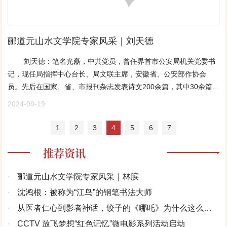
是奶奶带大的，我的奶奶也这般善良，也这般疼爱我，也被“地主”帽
序和撰写有关评论文章的字里行间中。《媒体与文学：从伍松乔谈
护文学新人、时任北京军区文化部部长的老作家魏巍知道了这个情
树，是城市村庄的衣裳。没有树的城市村庄不可能美丽。感恩树，
子压得抬不起头来。“奶奶已经死了好多年。她带大的孙女忘不了
到“两栖互进”》一文，是作者对伍松乔的《媒体上文化庄稼》一书所
况后，及时与河北省军区领导联系，要求挽留这个业余作者。河北
爱护树，与树和谐相处，树木繁茂必定人丁兴旺。（原标题：感
她。”我抽抽噎噎，念念叨叨， 疯疯魔魔。幸好，一向偏爱我的老
作的评论。在这篇评论文章里，作者先是以平实素朴的笔调叙写了
省军区领导采纳了魏老的建议，破格提拔李金明到保定军分区宣传
恩，树）
郦道元山水文学院专家风采｜刘天德
师，照旧宽容了我。我哭，还因为少女的敏感多情——命运为什么
自己与四川当代散文作家伍松乔在早期的书信往来和在中后期的直
科当干部。第一部中篇小说——《小城三怪》，在1987年7月大型文
要这样残忍地捉弄他？！一个“喜欢体育（足球、篮球、田径、爬
接面晤，然后再逐一评说了伍松乔先生在媒体建设与文学创作之间
刘天德：笔名光磊，中共党员，曾任界首市公安局机关党委书
学杂志《昆仑》发表，同年12月《作品与争鸣》转载。这是他纯文
山）、喜欢到荒野里去看看野兽”的男孩子，“活到最狂妄的年龄上忽
的彼此共进。在作者看来，由伍松乔先生主持的川报副刊办得很有
记，现任局指挥中心台长、局文联主席，安徽省、公安部作协会
学创作的一个亮点。1994年军事谊文出版社出版了他20万字的中篇
地残疾了双腿”，从此再也不能活蹦乱跳了，“无论怎么说，这一招是
特色：“它既有大气的一面，又十分切合普通读者的口味；它既重视
员。先后在国家、省、市报刊杂志发表诗文200余篇，其中30余篇获
小说集《小城三怪》……�� 在日本中将阿部规秀被击毙的农家院
够损的。我不信有谁能不惊慌，不哭泣。”他脆弱：他不敢去羡慕在
普遍公认的优范，又突出地呈现出四川的地方特色……它有‘综合
奖。先后入选《中国社会发展战略研究文汇》《中国奇案纪实》
军旅题材对李金明来说，应该是驾轻就熟，然而他却耗费了整整一
2024-09-19
花丛树行间漫步的健康人，在小路上打羽毛球的年轻人；他忧伤：
性’的包容，却从未忽视应有的文化艺术品位。”这是作者对川报副刊
《中华大地之光》《共和国之盾》《调查与研究》等刊物，出版长
年的时间。“这主要是搞军史资料征集、撰写纪实文稿的时间实在紧
脚踩在软软的草地上是什么感觉？想走到哪儿就走到哪儿是什么感
的盛赞，又莫不是对整个四川纸质媒体的一种褒扬。最后揭示了伍
篇小说《爱情日记》《警徽闪烁》《高墙内的女人》，电视剧本
张，纯文学创作变成了我的业余工作，我是忙里偷闲进行构思与写
1
2
3
4
5
6
7
觉？踢着路边的石子走是什么感觉？他失望：他曾久久地看着一个
松乔先生在文学创作与副刊事业间“两栖互进”的意义和价值。从中不
《父爱》拟由公安部文化局出版，均获国家著作权专利。父亲的教
作的。”李金明解释说。事实上，虽然李金明发表的中、短篇小说不
身穿病服的老人在草地上踱着方步晒太阳，心想自己只要能这样就
难窥见，作者在蜀地观光旅游和会前会后，与四川文人的真诚交往
推荐资讯
诲刘天德我的父亲刘高山，正直慈善、端庄大方、绅士风范…….父
多，但却有“以少少许胜多多许”之效力。《小城三怪》发表后，曾引
行了就够了！况且，21岁的他，渴望爱情而爱情正光临。“一个满心
和结下的深厚友情。细致而深入地考量石英先生的这部散文随笔
亲幸福地度过了他89个生日，安然地离我们而去已有三年之余，但
起文学界和评论界的关注，《作品与争鸣》转载时称赞作者“凝聚了
准备迎接爱情的人，好没影儿的先迎来了残疾”，那时候，爱情于他
集，笔者发现它的里面其实隐含着一种召唤结构，并且给我们以深
他那谆谆的教诲，始终影响我的终身，对我的事业、爱情、家庭就
中华民族四十年的血泪和探索”。峨眉电影制片厂还将其改编成了电
·
郦道元山水文学院专家风采｜林膑
比任何药物和语言都有效，然而……“结尾是什么？”“等待。”“之后
深的启示：那就是对四川的自然山川和人文景观要有一双善于发现
像一座光芒万丈的灯塔和定海神针，指引我勇毅前行…….父亲是祖
影文学剧本。李金明戏称，长期搞军史“跟着走”，既受了益，也受了
·
沈鸿根：被称为“江鸟”的钢笔书法大师
呢？”“没有之后。”“或者说，等待的结果呢？”“等待就是结果。”他这
的眼睛，对四川人要有热忱和关爱之心，对四川历史上的英雄人物
父第四个儿子，在那个战火纷飞的年代，必然被拉国民党的“壮丁”。
害。不过，他解释这里的“受害”是加引号的。因为他纯文学的东西写
·
从医者仁心到影者神话，饺子的《哪吒》为什么这么好
样写道。他爱得虚幻，我痛得真实。他曾对中学老师B老师怀有善良
要充满由衷的敬佩和景仰，对巴蜀大地的社会发展、时代进步要有
但祖父不惜卖掉30多亩地，给保长送银子，才保全下来父亲没被拉
得少了些。虽然他也不断有散文、随笔问世。1999年9月7日，《北
心愿：“我甚至暗自希望，学校里最漂亮的那个女老师能嫁给他。”我
喜迎盛世的感动和奋发。这既是作者在这部散文随笔集中给我们凸
看？
·
CCTV 放飞梦想“红色记忆”微电影系列活动启动
走。后来，他在私塾先生教育下走向成人。解放后，国家进行土地
京日报》以《纸上硝烟弥漫笔底风起云涌——记军史专家、作家李