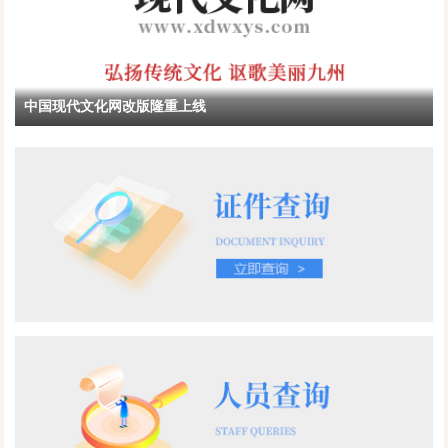
我穿着四个兜的军官服回家探亲，向父母报喜时。父亲并没有忘乎
�� 2013年5月在鸭绿江大桥军史专家：填补辉煌军旅军史纪实文
所以，而且一脸严肃的说道：“以后在部队少说多干，伯乐会看上你
学——《陷寇汪洋》，他慨然应诺，30万字，8个月完成。结果，一
的。”这是父亲的第二次教诲，让我低调做人。父亲的第三次教诲，
炮打响：他应邀参加人民大会堂首发式，受到中央军委首长的接
是我转业到地方公安局工作，当了派出所长，第一次带儿子一起回
见。次年，这套书获得中国第九届图书奖、解放军第一届图书奖。
家看望他（平时都是我一人回家）。认为父亲一定喜欢，而他却没
几年内该书再版5次……1983年，李金明调入保定军分区党史资料征
中国现代文化网改版隆重上线
有高兴神情，却教导我：“家庭有了事情多商量。”我当时就意会到，
集办公室工作，小时候听来的打鬼子、端炮楼的故事一下子被激活
没有带他儿媳回来。因为儿媳为了我好好工作，又为了照顾儿子好
了。他爱上了军史，因为这里能看到更多的真实的事例。在党史办
好上学，提前办理了病退休手续，为我们爷俩服务。加之又开一个
工作的5年，李金明不但搜集、整理了大量资料，还经常外出采访，
烟酒店，很辛苦，没有时间回来。父亲看一家人仅回来二口，便不
仅笔记就有了一百多万字。他因此结识了很多老红军、老八路。为
乐意。从今以后，我们全家三口一起欢声笑语回去，父亲的脸上也
了更全面了解历史，他还采访了一些国民党将领、下级军官，甚至
露出了幸福的笑容。随着年龄增大，父亲的身体越来越不好，后来
伙夫。这些鲜活的素材给了他从多视角判断和评价历史事件的勇
患了脑血栓，瘫痪在床，一躺就是十多年。行政村的干部看他是一
气。他秉笔直书，学术文章和采访录开始在报刊上发表。1990年，
位老共产党员，就给他办理一个低保。他知道后生气道：“现在党的
李金明调到北京军区政治部工作。这里史料丰富、接触面更宽，他
政策好了，我们村成为文明村，我是一名老共产党员，吃什么低保
也开始史学与文学相结合的创作之路。1994年，解放军文艺出版社
呀？谢谢你们的关心，请把我这份低保退回去，给特别困难户
计划出版一套“抗日战争纪实丛书”。这在当时，是一部开创性的丛
吧！”行政村干部在父亲的再三拒绝下，将低保退了回去。“一个人要
书，该丛书要求史实详尽、真实，又要有文学性和可读性。国家和
懂得亲情，感恩他人”，“少言多干，伯乐会看上你的”，“家庭有了事
军队领导人对这套丛书十分重视，江泽民亲自为该书题写了书名。
情多商量”，“把低保留给特别困难户”......父亲虽离我们远去，但他对
可是，半年多过去了，晋察冀部分还没有落实作者。因为晋察冀是