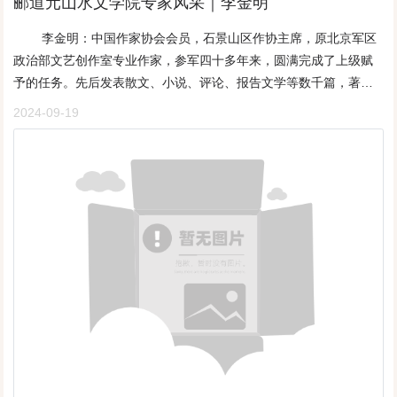
郦道元山水文学院专家风采｜李金明
笔之际，我的心灵才会感到真正的惬意。对我来说，在一切的艺术
事。这些都给作者留下了十分深刻的印象和记忆。散文《竹海的
妻子在农村找了一间房安家。房前有一株碗口粗的槐树，前一个住
给我灵魂中的那块湿地！
魅力中，文学的魅力最强烈最深刻最隽永。我的写作，源于内心的
雨》，则可以看作是作者对四川的自然山川和秀丽景色的一次成功
李金明：中国作家协会会员，石景山区作协主席，原北京军区
户在树上用铁丝拴了根晾晒绳。我进院第一眼就看到了树的痛苦：
召唤。我如饥似渴地读书——读政治书以养大气，读文学作品以养
描写。在这篇散文里，作者一起笔便抒发了自己独特的内心感
政治部文艺创作室专业作家，参军四十多年来，圆满完成了上级赋
铁丝已经深深地勒进了树皮，树干肿胀了一圈，似乎在拼力摆脱铁
才气，读经、史、传以陶冶情操。只有大量地阅读，才能使作品集
受：“这雨不下则已，一下就从凌霄的竹梢上斜梢而下，滤过重重竹
予的任务。先后发表散文、小说、评论、报告文学等数千篇，著有
丝的绑缚，树叶耷拉，风吹树干低沉呻吟。它无力地摇动手臂在向
各家优长、铸一己风格。我真正的文学创作，是从散文起步的。我
叶，荡洗掉了叶上的些许微尘，并将那脱俗的清奇竹香带了下来，
散文集《山的回忆》，中篇小说集《小城三怪》，长篇纪实文学
我呼救。我赶忙找来钳子狠狠将铁丝剪断。它舒服了，立刻挺了挺
2024-09-19
对散文情有独钟。中国文学的传统就是诗歌和散文，散文又是中国
落在我的唇际，不仅无半点厌恶，反觉别有一种甘爽。我不再后悔
《陷寇汪洋》《红色高参》《华北军区野战军征战纪实》《黄埔对
腰肢，摇着枝叶表示感谢。我的心也舒展开来，拍拍树干说，好好
文学之正宗，对国人而言，能为“文”方为“文人”。我的文字，正如我
未带雨具，一心享受竹雨破例的赐予。”接着是作者对整个竹海所进
决》等十多部，曾获全国图书奖和解放军图书奖。部分作品在海外
长吧。六年过去了，当我要搬走的时候，槐树长粗好几圈，枝繁叶
的人生，而今已追求平淡。我为文，以李渔的高见、刘熙载的高
行的深层次审美描述。在这样的描述中，既有对墨竹、人面竹、罗
出版。李金明：努力扛起一方文学大旗文/张秉文 张金春来源：神州
茂，郁郁葱葱。我们搬进了楼房，楼下是一片空旷的荒地。那天，
蹈、林语堂的高论为旨归——“能于浅处见才，方是文章高手”“高
汉竹、凤尾竹、观音竹、鸡爪竹这样的珍稀竹种的重点描写，有对
杂志要想读懂李金明的文学人生，有必要先了解他是军旅作家、军
下班骑车路过一个垃圾堆，看到里面有一株树苗，树枝折断，树叶
韵、深情、坚质、浩气，缺一不可”“文人稍有高见者，都看不起堆砌
竹海的总体构成、方圆逾一百平方公里和八大景区、一百多个景点
史专家、作协主席“三重身份”。他既是部队专业作家，还是全军的军
蔫萎，但是根须还很完整。我跳下自行车，捡起树苗，小心翼翼地
辞藻，都渐趋平淡，以平淡为文学最高境界，平淡而有奇思妙想足
的概括性描述，也有对竹制工艺品及其所带来的繁荣的商业经济现
史专家，又是地方政府文学社团的领导；既擅长军史研究和纪实写
放进车筐。到了楼下，用铁锹将荒地平整出来，挖坑将树苗栽好，
以运用之，便成天地间至文”。虽不能至，心向往之。我才疏，却志
状的真实写照，还有对能够亲口品尝到以嫩竹笋、竹荪、竹茸调制
作，又钟情纯文学、严肃文学。这样的属地跨越与创作领域专博交
浇上水。没几天，小树缓过来了。后来我知道，这是一株构树。现
大；我奉法国诗人保罗•瓦雷里的话为金科玉律：我的文章，甘愿让
而成的鲜美可口饭菜的由衷赞美。作者的这种写法，既有力表现了
错，勾勒出李金明绚丽多彩的文学人生，多了几分史诗般的跌宕起
在，它已遮天蔽日，并在它的周围悄悄传宗接代，长出了一片小树
一个读者读一千遍，而不愿让一千个读者只读一遍。当代中国散文
竹海的自然景观和自然风情的突出特点，同时又兼及了对竹海的经
伏与凝重。�� 李金明出版的大部分著作专业作家：文学之路多坎
林。每当走到树下，风吹树叶似它在欢歌。树是有灵性的。由于树
领域，各式各样的流派、主张、概念、口号层出不穷，乱花渐欲迷
济发展和社会文明的审美观照。在《走笔七盘关》《松柏有情翠云
坷“六年磨一诗”，有朋友戏说他创造了一个奇迹，他却抱着杂志哭
挡风雨、挡泥石流救人的事很多，许多地方就有了树神、树佛、树
人眼；在我心目中，文章，只有好的和不好的之分。潮流来来去
廊》《七曲山不只为逛庙》《都江堰情思》《阆中三异》《再晤蓉
了……“我最初迷恋文学，是在上世纪70年代入伍后，军营生活激发
爷、树姥爷的尊称。还有的地方有认树为干亲的习俗。那是父母让
去，文章品格永恒。我慢慢地写，耐心等待，任凭旁人名气劲升，
城》《金顶雨境》《酒香溢在醇厚的文化氛围中》等散文篇什里，
了我的创作热情。连队又委以重任，负责连队的黑板报。在黑板报
体弱多病的孩子认一株小树或粗壮的树为“干爹”，祈望孩子像树一样
不管他人大红大紫，我不急不躁不慌不忙，小碎步朝前行时，静观
作者同样表现出了对天府之国的自然景观、秀美山川、名胜古迹的
上写写画画，这就是我最初的作品。黑板报上有好人好事报道，还
强壮起来。认干爹仪式很隆重，要对树焚香行三拜九叩的大礼。这