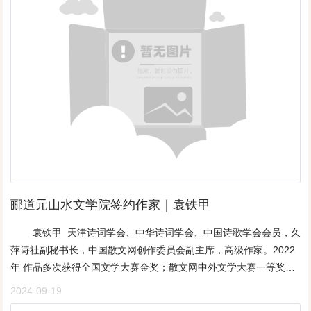
《福苑杯•中华当代名家诗典》责任主编，《福苑流韵》顾问。2019
年荣获CCTV央视礼宾书“福苑杯”诗词大赛冠军，2020年荣获“世界
文化名家”诗词大奖赛一等奖。2023年5月1日荣获全国第二届“福苑
杯”诗词大奖赛一等奖。作品散见各大诗刊平台。满庭芳•强军梦车卷
狼烟，兵穿尘雾，一时难见青天。提枪飞马，鞭啸踏阴山。反霸当
年掠影，九思绕、家国危安。号啼令，戒刀佩剑，一怒发冲冠。废
除庚子约，无单有偶，港澳归还。郑公梦，何时驻守台湾。航母银
鹰弄浪，潮奔放、不畏强权。谁能挡，倾怀肝胆，杯酒壮行辕。
注：我曾在63军187师561团“守如泰山”大功营当营部通信员，当年
准备打仗，边界火药味浓厚，十分紧张。我白天、夜间经常骑马往
返于团部与驻守阵地的连队之间，传达命令，送达文件。见证了那
郦道元山水文学院签约作家｜​袁铁甲
一段历史，深感强军的重要性！
袁铁甲 天津诗词学会、中华诗词学会、中国诗歌学会会员，久
萍诗社副秘书长，中国散文网创作委员会副主席，高级作家。2022
年 作品多次获得全国文学大赛金奖；散文网中外文学大赛一等奖；
发表多篇小说、散文、诗歌；获得中国作家年鉴两次特等奖。2023
2024-09-19
获得郦道元、书画网，全国文学大赛一等奖。湿地情怀文/袁铁甲迟