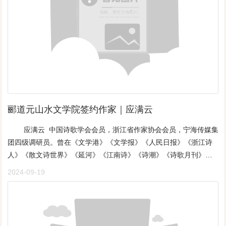
上欢快的节奏在一路飞扬一片曙光把梦境打碎一切已是再回不去的
远方《红尘的风吹来》对于你来说我只是沙粒无法逃脱你孩子般的
欺戏一会你是一只温顺的小羊一会你是一头倔强的小驴我盼望你把
我送上星空你却把我跌入谷底我期盼飘过命运的沼泽去鸟语花香的
春季“心远地自偏”将你的随意性格抵御《那断线的风筝》曾经，你是
风筝，我是线挣脱，一心想飞向蓝天拽住，一刻不离开视线终，扛
不住纠结的拉扯风筝与线消失在茫茫的云端如今，我是风筝，你是
线跟着你走,随着你看跨越万水千山这根线永远扯不断——是心与心
郦道元山水文学院签约作家｜​应满云
相连《绣画》春风，一双温柔的手一夜间把万里河山绣绿雪花，一
颗晶莹的白一时间演绎着铺天盖地哦，你的绣功无人比及我就绣一
应满云 中国诗歌学会会员，浙江省作家协会会员，宁海传媒集
双眼睛望苍穹万里，看苍茫大地再绣出一张脸在岁月的沧桑里永不
团四级调研员。曾在《文学港》《文学报》《人民日报》《浙江诗
老去但我就是绣不出人生的哲理《老街》幽静狭长昔日，孤灯几盏
人》《散文诗世界》《延河》《江南诗》《诗潮》《诗歌月刊》
今日，灯火辉煌岁月在你脚下流淌曾有过金戈铁马的踏响也有过金
《星星》等报刊发表诗歌200余首，并有作品入选《中国年度诗歌》
2024-09-19
榜题名的时光这里是挖掘不尽的宝藏一块青石板，一座老宅院都把
《当代文学大典》等多种选本。有作品荣获柔石文学奖、“屈原杯”全
鲜为人知的故事珍藏如今呀，你是大海总是在月明时一波波的涌入
国文学作品奖、“天汉杯”中国双年度大家文学奖、《中华文学》
我的胸膛《精神守望》溪流百折千回朝着大海的方向只为换回惊涛
2022年度诗歌奖等多项奖项。诗集《闲云记》被评为宁波市第三届
骇浪的梦想雄鹰搏击长空俯视着大地的苍茫迎来了多少仰视的目光
城市书单获奖图书。池中，一叶残红应满云 从任何一种角度看，都
水滴石穿时间与耐力的融合点燃了多少拼搏的畅想信念，在坚守里