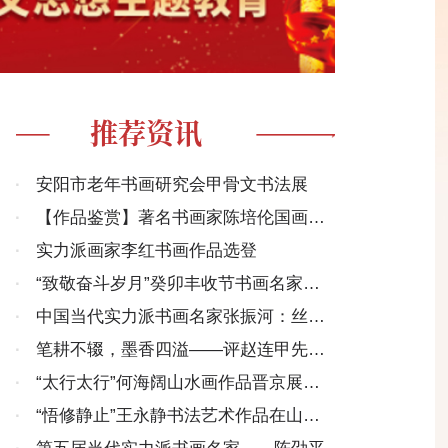
推荐资讯
·
安阳市老年书画研究会甲骨文书法展
·
【作品鉴赏】著名书画家陈培伦国画作
品欣赏
·
实力派画家李红书画作品选登
·
“致敬奋斗岁月”癸卯丰收节书画名家邀
请展开幕在京举行
·
中国当代实力派书画名家张振河：丝绸
画欣赏（一）
·
笔耕不辍，墨香四溢——评赵连甲先生
的书法艺术
·
“太行太行”何海阔山水画作品晋京展在
京启幕
·
“悟修静止”王永静书法艺术作品在山东