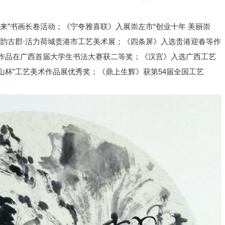
来”书画长卷活动；《宁夸雅喜联》入展崇左市“创业十年 美丽崇
水韵古郡·活力荷城贵港市工艺美术展；《四条屏》入选贵港迎春等作
作品在广西首届大学生书法大赛获二等奖；《汉宫》入选广西工艺
布山杯”工艺美术作品展优秀奖；《鼎上生辉》获第54届全国工艺