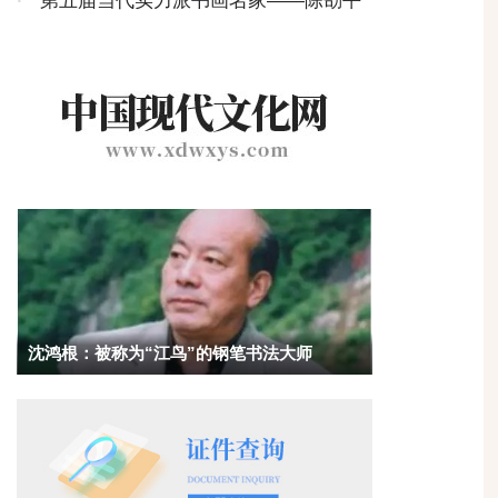
省文化馆展出
·
第五届当代实力派书画名家——陈劭平
沈鸿根：被称为“江鸟”的钢笔书法大师