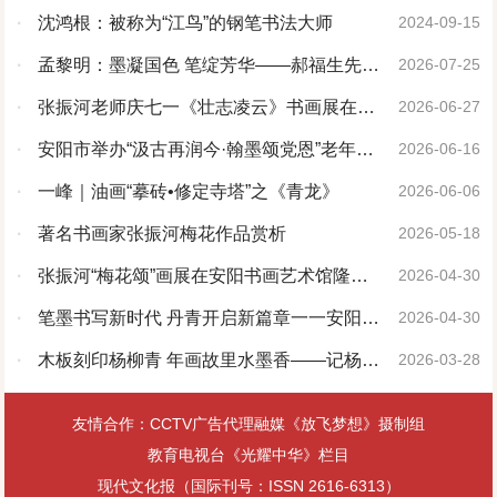
赏
·
沈鸿根：被称为“江鸟”的钢笔书法大师
2024-09-15
·
孟黎明：墨凝国色 笔绽芳华——郝福生先生
2026-07-25
牡丹画赏析
·
张振河老师庆七一《壮志凌云》书画展在安
2026-06-27
阳书画艺术馆启幕
·
安阳市举办“汲古再润今·翰墨颂党恩”老年书
2026-06-16
画精品展
·
一峰｜油画“摹砖•修定寺塔”之《青龙》
2026-06-06
·
著名书画家张振河梅花作品赏析
2026-05-18
·
张振河“梅花颂”画展在安阳书画艺术馆隆重
2026-04-30
开幕
·
笔墨书写新时代 丹青开启新篇章一一安阳市
2026-04-30
老年书画研究会第六届理事会第二次会议成功
·
木板刻印杨柳青 年画故里水墨香——记杨柳
2026-03-28
召开
青年画非物质文化遗产代表性传承人臧金艳
友情合作：CCTV广告代理融媒《放飞梦想》摄制组
教育电视台《光耀中华》栏目
现代文化报（国际刊号：ISSN 2616-6313）