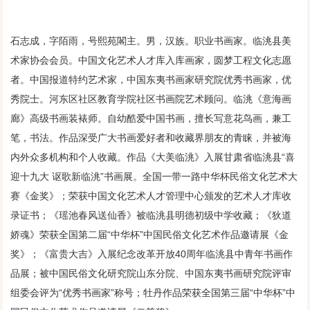
石志成，字陌雨，号熙苑閣主。男，汉族。职业书画家。临洮县美
术家协会会员。中国文化艺术人才库入库画家，圆梦工程文化志愿
者。中国报道特约艺术家，中国东夷书画家研究院优秀书画家，优
秀院士。河东区社区教育学院社区书画院艺术顾问。临洮《意海画
廊》高级书画装裱师。自幼酷爱中国书画，擅长写意花鸟画，兼工
笔，书法。作品深受广大书画爱好者和收藏界朋友的青睐，并被海
内外众多机构和个人收藏。作品《大美临洮》入展甘肃省临洮县“喜
迎十九大 讴歌新临洮”书画展。全国一带一路中华杯民俗文化艺术大
赛《金奖》；荣获中国文化艺术人才管理中心颁发的艺术人才库收
录证书；《瑶池春风送仙香》被临洮县明德初级中学收藏；《狄道
娇魂》荣获全国第二届“中华杯”中国民俗文化艺术作品邀请展《金
奖》；《富贵大吉》入展纪念改革开放40周年临洮县中青年书画作
品展；被中国民俗文化研究院山东分院、中国东夷书画研究院评审
组委会评为“优秀书画家”称号；牡丹作品荣获全国第三届“中华杯”中