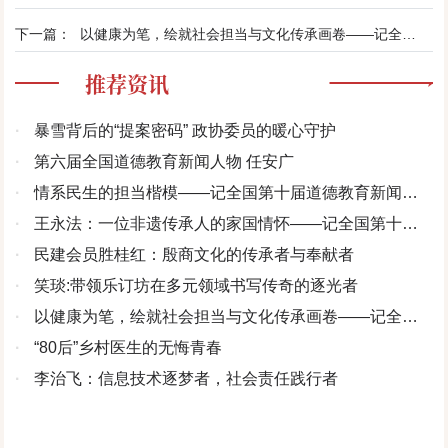
下一篇：
以健康为笔，绘就社会担当与文化传承画卷——记全国第十一届道德教育新闻人物孙家幕
推荐资讯
·
暴雪背后的“提案密码” 政协委员的暖心守护
·
第六届全国道德教育新闻人物 任安广
·
情系民生的担当楷模——记全国第十届道德教育新闻人
物 张国民
·
王永法：一位非遗传承人的家国情怀——记全国第十届
道德教育新闻人物王永法
·
民建会员胜桂红：殷商文化的传承者与奉献者
·
笑琰:带领乐订坊在多元领域书写传奇的逐光者
·
以健康为笔，绘就社会担当与文化传承画卷——记全国
第十一届道德教育新闻人物孙家幕
·
“80后”乡村医生的无悔青春
·
李治飞：信息技术逐梦者，社会责任践行者