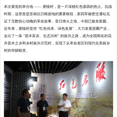
本次展览的举办地 —— 唐陵村，是一片深植红色基因的热土。抗战
时期，这里曾是苏南抗日根据地的重要枢纽，新四军秘密交通站见
证了无数惊心动魄的革命故事。昔日烽火之地，今朝已焕发新颜。
近年来，唐陵村坚持 “红色传承、绿色发展”，大力发展苗圃产业，
走出了一条 “苗木富农、生态兴村” 的振兴之路，成为全国闻名的花
卉苗木之乡和乡村振兴示范村，实现了从革命老区到现代化美丽乡
村的华丽蜕变。