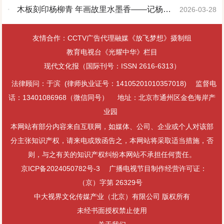
老年书画研究会第六届理事会第二次会议成功
·
木板刻印杨柳青 年画故里水墨香——记杨柳
2026-03-28
召开
青年画非物质文化遗产代表性传承人臧金艳
友情合作：CCTV广告代理融媒《放飞梦想》摄制组
教育电视台《光耀中华》栏目
现代文化报（国际刊号：ISSN 2616-6313）
法律顾问：于滨 (律师执业证号：14105201010357018)
监督电
话：13401086968（微信同号）
地址：北京市通州区金色海岸产
业园
本网站有部分内容来自互联网，如媒体、公司、企业或个人对该部
分主张知识产权，请来电或致函告之，本网站将采取适当措施，否
则，与之有关的知识产权纠纷本网站不承担任何责任。
京ICP备2024050782号-3
广播电视节目制作经营许可证：
（京）字第 26329号
中大视界文化传媒产业（北京）有限公司 版权所有
未经书面授权禁止使用