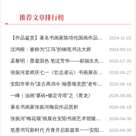
推荐文章排行榜
·
【作品鉴赏】著名书画家陈培伦国画作品欣
2024-11-02
赏
·
沈鸿根：被称为“江鸟”的钢笔书法大师
2024-09-15
·
孟黎明：墨凝国色 笔绽芳华——郝福生先生
2026-07-25
牡丹画赏析
·
张振河老师庆七一《壮志凌云》书画展在安
2026-06-27
阳书画艺术馆启幕
·
安阳市举办“汲古再润今·翰墨颂党恩”老年书
2026-06-16
画精品展
·
一峰｜油画“摹砖•修定寺塔”之《青龙》
2026-06-06
·
著名书画家张振河梅花作品赏析
2026-05-18
·
张振河“梅花颂”画展在安阳书画艺术馆隆重
2026-04-30
开幕
·
笔墨书写新时代 丹青开启新篇章一一安阳市
2026-04-30