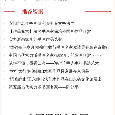
推荐资讯
·
安阳市老年书画研究会甲骨文书法展
·
【作品鉴赏】著名书画家陈培伦国画作品欣赏
·
实力派画家李红书画作品选登
·
“致敬奋斗岁月”癸卯丰收节书画名家邀请展开幕在京举行
·
中国当代实力派书画名家张振河：丝绸画欣赏（一）
·
笔耕不辍，墨香四溢——评赵连甲先生的书法艺术
·
“太行太行”何海阔山水画作品晋京展在京启幕
·
“悟修静止”王永静书法艺术作品在山东省文化馆展出
·
第五届当代实力派书画名家——陈劭平