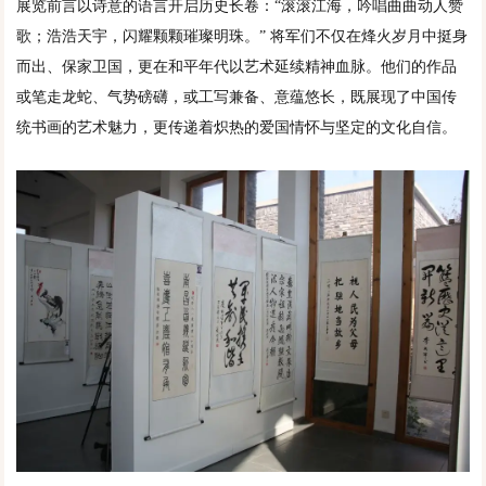
展览前言以诗意的语言开启历史长卷：“滚滚江海，吟唱曲曲动人赞
歌；浩浩天宇，闪耀颗颗璀璨明珠。” 将军们不仅在烽火岁月中挺身
而出、保家卫国，更在和平年代以艺术延续精神血脉。他们的作品
或笔走龙蛇、气势磅礴，或工写兼备、意蕴悠长，既展现了中国传
统书画的艺术魅力，更传递着炽热的爱国情怀与坚定的文化自信。