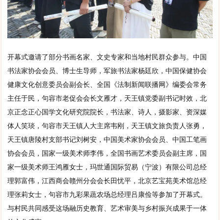
开幕式邀请了部分书画名家、文史专家和当地村民群众参与。中国
书法家协会会员、博士生导师，军旅书法家杨廷欣，中国保健协会
健康文化创意委员会副会长、全国《法制新闻联播网》编委会常务
主任于民，句容市老促会会长文雁才，天王镇党委副书记时效，北
京正念正心国学文化研究院院长，书法家、诗人，摄影家、资深媒
体人笑琰，句容市天王镇人大主席韦刚，天王镇文旅负责人张勇，
天王镇唐陵村支部书记刘树安，中国美术家协会会员、中国工笔画
协会会员，国家一级美术师李伟，全国书画艺术委员会副主席，国
家一级美术师王鸿雁女士，玛世通国际贸易（宁波）有限公司总经
理郭富伟，江西商会赣州分会会长田忧平，北京艺宝苑美术馆总经
理张莉女士，句容市九彩果蔬农场总经理吕康俭等参加了开幕式。
与村民共同感受这场融历史教育、艺术审美与乡村振兴成果于一体