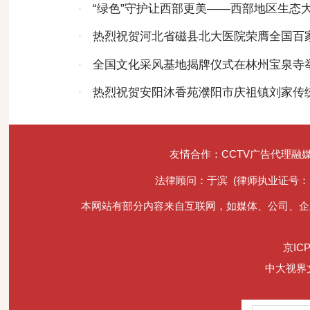
基地
·
“绿色”守护让西部更美——西部地区生态
·
热烈祝贺河北省磁县北大医院荣膺全国百
机构
·
全国文化采风基地揭牌仪式在林州宝泉寺
·
热烈祝贺安阳沐香苑濮阳市庆祖镇刘家传
315诚信服务示范理事单位
友情合作：CCTV广告代理融
法律顾问：于滨 (律师执业证号：1410
本网站有部分内容来自互联网，如媒体、公司、企
京ICP
中大视界