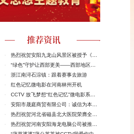
推荐资讯
·
热烈祝贺安阳九龙山风景区被授予《大
美神州》影视拍摄基地
·
“绿色”守护让西部更美——西部地区生
态大保护观察
·
浙江南浔石淙镇：跟着赛事去旅游
·
红色记忆微电影在河南林州开机
·
CCTV 放飞梦想“红色记忆”微电影系列
活动启动
·
安阳市晟庭商贸有限公司：诚信为本，
奉献社会的行业典范
·
热烈祝贺河北省磁县北大医院荣膺全国
百家群众满意医疗机构
·
热烈祝贺河南安阳海龙电脑公司被推选