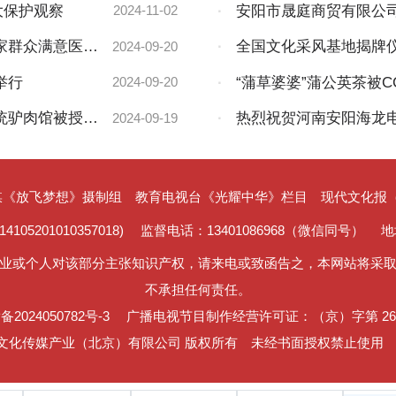
大保护观察
·
安阳市晟庭商贸有限公
2024-11-02
范
家群众满意医疗
·
全国文化采风基地揭牌
2024-09-20
举行
·
“蒲草婆婆”蒲公英茶被
2024-09-20
目指定为“推荐产品”
统驴肉馆被授予
·
热烈祝贺河南安阳海龙
2024-09-19
务、诚信AAA级企业
媒《放飞梦想》摄制组
教育电视台《光耀中华》栏目
现代文化报（国
5201010357018)
监督电话：13401086968（微信同号）
地
业或个人对该部分主张知识产权，请来电或致函告之，本网站将采
不承担任何责任。
备2024050782号-3
广播电视节目制作经营许可证：（京）字第 263
文化传媒产业（北京）有限公司 版权所有
未经书面授权禁止使用