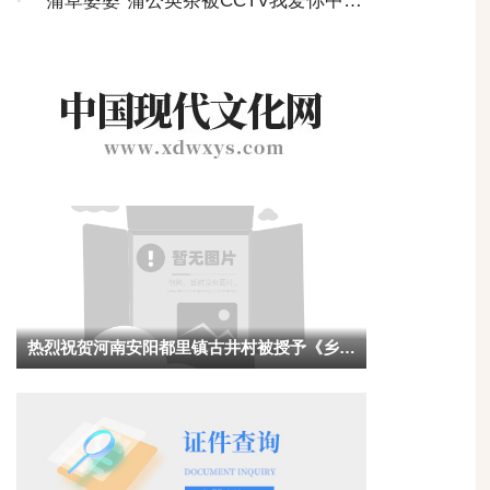
为全国质量、服务、诚信AAA级企业
·
“蒲草婆婆”蒲公英茶被CCTV我爱你中华
《放飞梦想》栏目指定为“推荐产品”
热烈祝贺河南安阳都里镇古井村被授予《乡村
记忆》影视拍摄基地