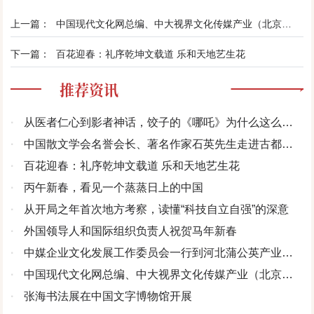
上一篇：
中国现代文化网总编、中大视界文化传媒产业（北京）有限公司董事会主席林膑新年贺词
下一篇：
百花迎春：礼序乾坤文载道 乐和天地艺生花
推荐资讯
·
从医者仁心到影者神话，饺子的《哪吒》为什么这么好
看？
·
中国散文学会名誉会长、著名作家石英先生走进古都安
阳
·
百花迎春：礼序乾坤文载道 乐和天地艺生花
·
丙午新春，看见一个蒸蒸日上的中国
·
从开局之年首次地方考察，读懂“科技自立自强”的深意
·
外国领导人和国际组织负责人祝贺马年新春
·
中媒企业文化发展工作委员会一行到河北蒲公英产业基
地调研
·
中国现代文化网总编、中大视界文化传媒产业（北京）
有限公司董事会主席林膑新年贺词
·
张海书法展在中国文字博物馆开展