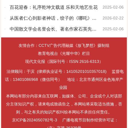
·
百花迎春：礼序乾坤文载道 乐和天地艺生花
2025-02-06
·
从医者仁心到影者神话，饺子的《哪吒》为
2026-02-22
什么这么好看？
·
中国散文学会名誉会长、著名作家石英先生
2025-02-06
走进古都安阳
友情合作：CCTV广告代理融媒《放飞梦想》摄制组
教育电视台《光耀中华》栏目
现代文化报（国际刊号：ISSN 2616-6313）
法律顾问：于滨 (律师执业证号：14105201010357018)
监督电
话：13401086968（微信同号）
地址：北京市通州区金色海岸产
业园
本网站有部分内容来自互联网，如媒体、公司、企业或个人对该部
分主张知识产权，请来电或致函告之，本网站将采取适当措施，否
则，与之有关的知识产权纠纷本网站不承担任何责任。
京ICP备2024050782号-3
广播电视节目制作经营许可证：
（京）字第 26329号