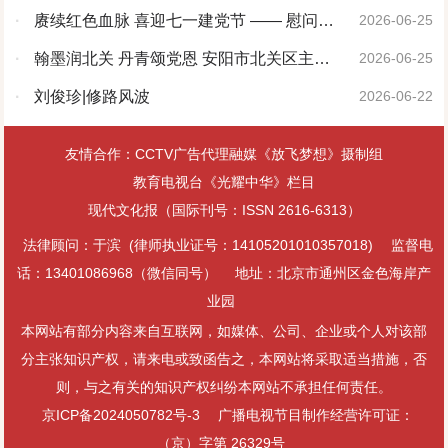
·
赓续红色血脉 喜迎七一建党节 —— 慰问志
2026-06-25
愿军老战士
·
翰墨润北关 丹青颂党恩 安阳市北关区主题
2026-06-25
书画展圆满举办
·
刘俊珍|修路风波
2026-06-22
友情合作：CCTV广告代理融媒《放飞梦想》摄制组
教育电视台《光耀中华》栏目
现代文化报（国际刊号：ISSN 2616-6313）
法律顾问：于滨 (律师执业证号：14105201010357018)
监督电
话：13401086968（微信同号）
地址：北京市通州区金色海岸产
业园
本网站有部分内容来自互联网，如媒体、公司、企业或个人对该部
分主张知识产权，请来电或致函告之，本网站将采取适当措施，否
则，与之有关的知识产权纠纷本网站不承担任何责任。
京ICP备2024050782号-3
广播电视节目制作经营许可证：
（京）字第 26329号