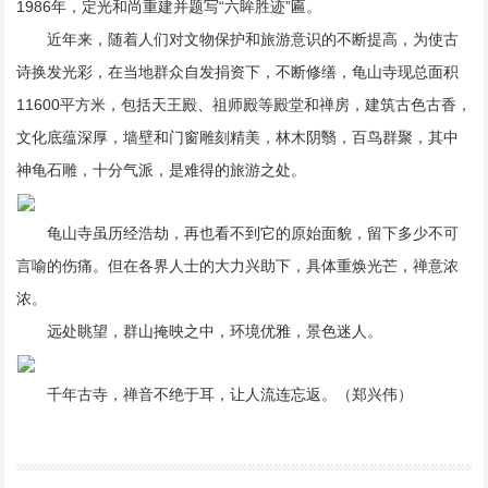
1986年，定光和尚重建并题写“六眸胜迹”匾。
近年来，随着人们对文物保护和旅游意识的不断提高，为使古
诗换发光彩，在当地群众自发捐资下，不断修缮，龟山寺现总面积
11600平方米，包括天王殿、祖师殿等殿堂和禅房，建筑古色古香，
文化底蕴深厚，墙壁和门窗雕刻精美，林木阴翳，百鸟群聚，其中
神龟石雕，十分气派，是难得的旅游之处。
龟山寺虽历经浩劫，再也看不到它的原始面貌，留下多少不可
言喻的伤痛。但在各界人士的大力兴助下，具体重焕光芒，禅意浓
浓。
远处眺望，群山掩映之中，环境优雅，景色迷人。
千年古寺，禅音不绝于耳，让人流连忘返。（郑兴伟）