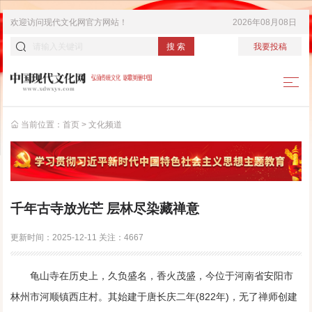
欢迎访问
现代文化网
官方网站！
2026年08月08日
搜 索
我要投稿
当前位置：
首页
>
文化频道
千年古寺放光芒 层林尽染藏禅意
更新时间：
2025-12-11
关注：
4667
龟山寺在历史上，久负盛名，香火茂盛，今位于河南省安阳市
林州市河顺镇西庄村。其始建于唐长庆二年(822年)，无了禅师创建