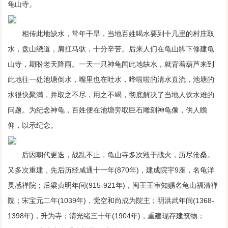
龟山寺。
相传此地缺水，常年干旱，当地百姓喝水要到十几里的村庄取
水，盘山绕道，肩扛马驮，十分辛苦。后来人们在龟山脚下修建龟
山寺，期盼老天降雨。一天一只神龟闻此地缺水，就背着葫芦来到
此地往一处池塘倒水，嘴里也在吐水，哗啦啦的清水直流，池塘的
水很快聚满，并取之不尽，用之不竭，彻底解决了当地人饮水难的
问题。为纪念神龟，百姓便在池塘旁取巨石雕刻神龟像，供人瞻
仰，以示纪念。
后因朝代更迭，战乱不止，龟山寺多次毁于战火，历尽沧桑。
又多次重建，先后历经咸通十一年(870年)，建成院宇9座，名龟洋
灵感禅院；后梁贞明年间(915-921年)，闽王王审知赐名龟山福清禅
院；宋宝元二年(1039年)，觉空和尚成为院主；明洪武年间(1368-
1398年)，升为寺；清光绪三十年(1904年)，重建现存建筑物；