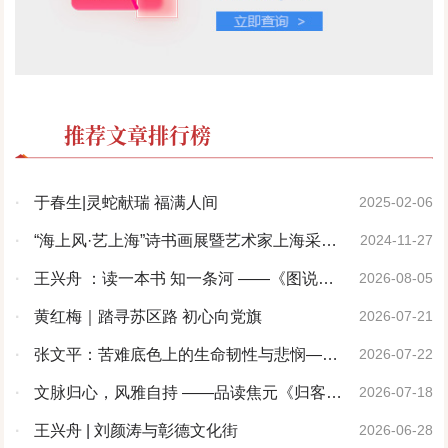
推荐文章排行榜
·
于春生|灵蛇献瑞 福满人间
2025-02-06
·
“海上风·艺上海”诗书画展暨艺术家上海采风
2024-11-27
活动开幕仪式在上海隆重举行
·
王兴舟 ：读一本书 知一条河 ——《图说洹
2026-08-05
河》序
·
黄红梅｜踏寻苏区路 初心向党旗
2026-07-21
·
张文平：苦难底色上的生命韧性与悲悯——
2026-07-22
评孟黎明先生《黄土地的婆姨》
·
文脉归心，风雅自持 ——品读焦元《归客
2026-07-18
集》《风雅集》
·
王兴舟 | 刘颜涛与彰德文化街
2026-06-28