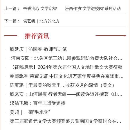
上一篇：
书香润心 文学启智——汾西作协“文学进校园”系列活动
下一篇：
侯艺帆｜北方的北方
推荐资讯
·
魏延庆｜沁园春·教师节走笔
·
河南安阳：北关区第三幼儿园参观消防救援大队社会实
践活动
·
【征稿启示】2024年第六届全国人文地理散文大赛征稿
·
翰墨飘香 荣耀见证 中国文化进万家年度盛典在京隆重举
办
·
陈宝璐｜于最美的秋天里，收获岁月的深情（美文）
·
魏来安：山河履痕 行者无疆——阅读许道连撰著《山河
履痕》记
·
汉沽飞镲：百年非遗受追捧
·
姜超｜一碗“毛米粥”
·
第三届郦道元文学大赛颁奖盛典暨南国文学研讨会在北