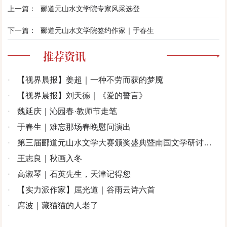
上一篇：
郦道元山水文学院专家风采选登
下一篇：
郦道元山水文学院签约作家｜于春生
推荐资讯
·
【视界晨报】姜超｜一种不劳而获的梦魇
·
【视界晨报】刘天德｜《爱的誓言》
·
魏延庆｜沁园春·教师节走笔
·
于春生｜难忘那场春晚慰问演出
·
第三届郦道元山水文学大赛颁奖盛典暨南国文学研讨会
在北京举行
·
王志良｜秋画入冬
·
高淑琴｜石英先生，天津记得您
·
【实力派作家】屈光道｜谷雨云诗六首
·
席波｜藏猫猫的人老了