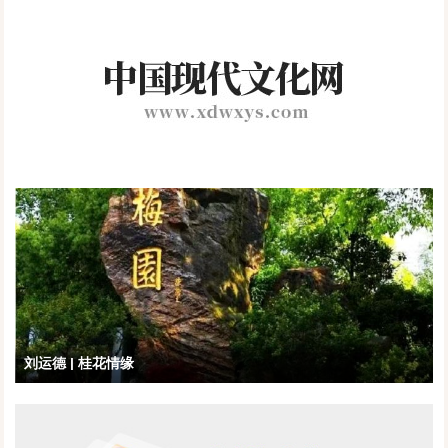
刘运德 | 桂花情缘