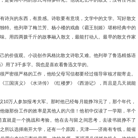
有诗兴的东西，有质感。诗歌要有意境，文学中的文学。写好散文
独特。他列举了梅兰芳、杨小楼的戏曲《霸王别姬》堪称经典中的
味。用四两拨千斤的故事融入散文，最能打动人。最早的散文作家
己的价值观。小说创作风格比散文诗歌又难。他列举了鲁迅精炼语
药》用了3千多字。我也是喜欢看鲁迅文学的。
很严密很严格的工作，他给父母写信都要经过领导审核才能寄走。
《三国演义》《水浒传》《红楼梦》《西游记》，而且是几天就能
建议10万人参加报考大军。那时他已经每月能挣78元了，那个年代，
他做那份工作的效率是其他人的六倍！他初中仅读了一学期，半个
简直就是一个挑战和考验。他在去与留之间思考，去读书就挣不了
之所以选择南开大学，还有一个原因，天津——济南有专线，能省