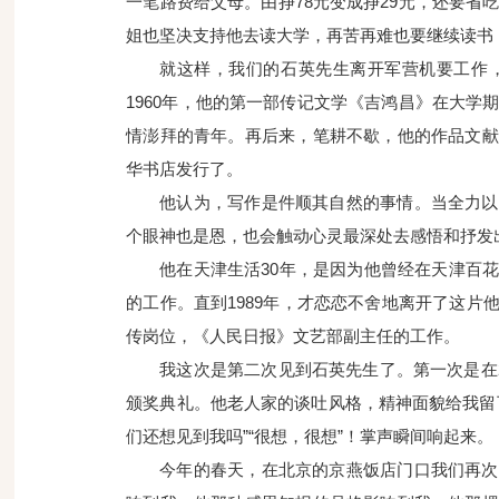
一笔路费给父母。由挣78元变成挣29元，还要省
姐也坚决支持他去读大学，再苦再难也要继续读书
就这样，我们的石英先生离开军营机要工作
1960年，他的第一部传记文学《吉鸿昌》在大学
情澎拜的青年。再后来，笔耕不歇，他的作品文献
华书店发行了。
他认为，写作是件顺其自然的事情。当全力以
个眼神也是恩，也会触动心灵最深处去感悟和抒发
他在天津生活30年，是因为他曾经在天津百
的工作。直到1989年，才恋恋不舍地离开了这
传岗位，《人民日报》文艺部副主任的工作。
我这次是第二次见到石英先生了。第一次是在
颁奖典礼。他老人家的谈吐风格，精神面貌给我留
们还想见到我吗”“很想，很想”！掌声瞬间响起来。
今年的春天，在北京的京燕饭店门口我们再次