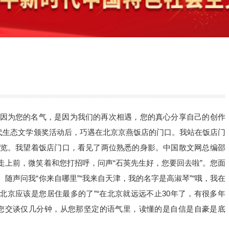
因为您的名气，是因为我们的再次相遇，您的真心分享自己的创作
当代生态文学颁奖活动后，巧遇在北京京燕饭店的门口。我站在饭店门
览。我望着饭店门口，看见了两位熟悉的身影。中国散文网总编邵
走上前，微笑着和您打招呼，问声“石英先生好，您要回去啦”。您面
随声问我“你来自哪里”“我来自天津，我的名字是高淑琴”“哦，我在
，北京应该是您居住最多的了”“在北京就远远不止30年了，有很多年
您交谈仅几分钟，从您那坚定的语气里，读懂的是自信是自豪是底