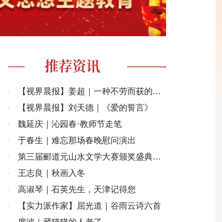
推荐资讯
·
【视界晨报】姜超｜一种不劳而获的梦
魇
·
【视界晨报】刘天德｜《爱的誓言》
·
魏延庆｜沁园春·教师节走笔
·
于春生｜难忘那场春晚慰问演出
·
第三届郦道元山水文学大赛颁奖盛典暨
南国文学研讨会在北京举行
·
王志良｜秋画入冬
·
高淑琴｜石英先生，天津记得您
·
【实力派作家】屈光道｜谷雨云诗六首