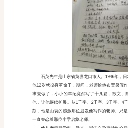
石英先生是山东省黄县龙口市人。
1946
年，日
他
12
岁就投身革命了，期间，老师给他布置暑假
求去做了，小小的年纪竟然写了十几篇，散文、
他，让他继续扩展。从
1
千字、
2
千字、
3
千字、
4
刻，他是由衷的感激那位启发他写作的老师。只是
一直眷恋着那位小学启蒙老师。
他从老师那学到，散文、报告文学要独出心裁