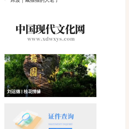
·
席波｜藏猫猫的人老了
刘运德 | 桂花情缘