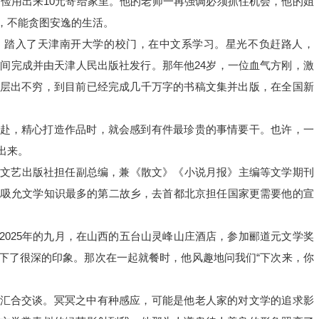
吃俭用出来10元寄给家里。他的老师一再强调必须抓住机会，他的姐
，不能贪图安逸的生活。
，踏入了天津南开大学的校门，在中文系学习。星光不负赶路人，
期间完成并由天津人民出版社发行。那年他24岁，一位血气方刚，激
层出不穷，到目前已经完成几千万字的书稿文集并出版，在全国新
赴，精心打造作品时，就会感到有件最珍贵的事情要干。也许，一
出来。
花文艺出版社担任副总编，兼《散文》《小说月报》主编等文学期刊
片他吸允文学知识最多的第二故乡，去首都北京担任国家更需要他的宣
2025年的九月，在山西的五台山灵峰山庄酒店，参加郦道元文学奖
下了很深的印象。那次在一起就餐时，他风趣地问我们“下次来，你
汇合交谈。冥冥之中有种感应，可能是他老人家的对文学的追求影