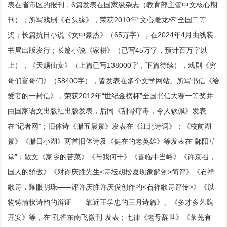
表在省市区的报刊，6篇发表在国家级杂志（教育部主管中文核心期
刊）；所写戏剧《石头缘》，荣获2010年“文心雕龙杯”全国二等
奖；长篇抗日小说《女中豪杰》（65万字），在2024年4月由线装
书局出版发行；长篇小说《家耕》（已写45万字，预计百万字以
上），《天赐仙女》（上篇已写138000字，下篇待续），戏剧《穷
哥们富哥们》（58400字），皆发表在多个文学网站。所写书信《给
爱妻的一封信》，荣获2012年“世纪金榜杯”全国书信大赛一等奖并
由国家语文出版社出版发表，后同《刮骨疗毒，令人钦佩》发表
在“记者网”；旧体诗《腊五晨景》发表在《江北诗词》；《校前湖
景》《腊日小湖》两首旧体诗及《健在的老英雄》等发表在“鄡阳草
堂”；散文《家乡的苦菜》《与我何干》《喜临中当峪》《许京召，
国人的骄傲》《对许庆胜先生<诗坛胡松夏现象解刨>简评》《石祥
歌诗，耀眼明珠——评许庆胜许庆俊创作的<石祥歌诗评传>》《以
物铸情状诗韵的辩证——靠近王学忠的三月诗篇》、《多才多艺魏
开安》等，在“孔雀东南飞微刊”发表；七律《老母辞世》《莱芜有