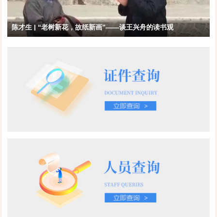
陈才生 | “老树新花，故纸新画”——谈王兴舟的读书观