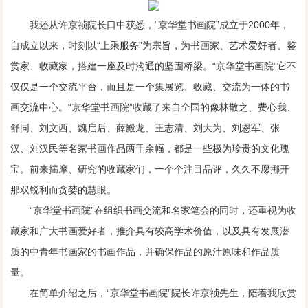
我还从许京祯院长口中获悉，“京华堂书画院”成立于2000年，
自成立以来，时刻以“上乘服务”为宗旨，为书画家、艺术爱好者、鉴
赏家、收藏家，搭建一座及时沟通的坚固桥梁。“京华堂书画院”它不
仅仅是一个交流平台，而且是一个集展览、收藏、交流为一体的书
画交流中心。“京华堂书画院”收藏了来自全国的像林散之、费心我、
舒同、刘文西、魏启后、薛殿龙、王志清、刘大为、刘恩军、张
汉、刘汉民等名家书画作品两千余幅，都是一些极为珍贵的文化瑰
宝。前来揣摩、研究的收藏家们，一个个注目品评，久久不愿挪开
那双锐利而贪婪的慧眼。
“京华堂书画院”在组织书画交流和名家笔会的同时，还重视为收
藏家和广大书画爱好者，推介具有较高学术价值，以及具有发展潜
质的中青年书画家的书画作品，并确保作品的原汁原味和作品质
量。
在简单介绍之后，“京华堂书画院”院长许京祯先生，陪着我欣赏