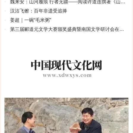
·
魏来安：山河履痕 行者无疆——阅读许道连撰著《山河
履痕》记
·
汉沽飞镲：百年非遗受追捧
·
姜超｜一碗“毛米粥”
·
第三届郦道元文学大赛颁奖盛典暨南国文学研讨会在北
京举行