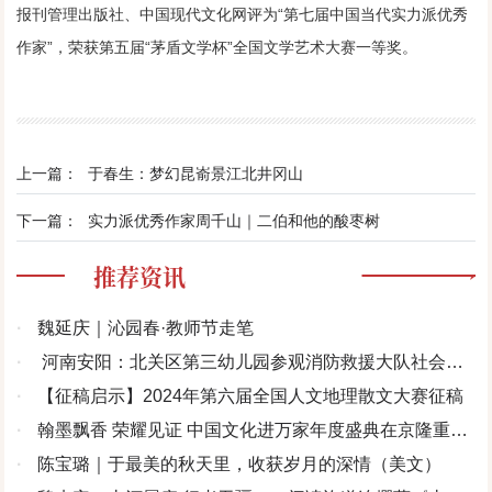
报刊管理出版社、中国现代文化网评为“第七届中国当代实力派优秀
作家”，荣获第五届“茅盾文学杯”全国文学艺术大赛一等奖。
上一篇：
于春生：梦幻昆嵛景江北井冈山
下一篇：
实力派优秀作家周千山｜二伯和他的酸枣树
推荐资讯
·
魏延庆｜沁园春·教师节走笔
·
河南安阳：北关区第三幼儿园参观消防救援大队社会实
践活动
·
【征稿启示】2024年第六届全国人文地理散文大赛征稿
·
翰墨飘香 荣耀见证 中国文化进万家年度盛典在京隆重举
办
·
陈宝璐｜于最美的秋天里，收获岁月的深情（美文）