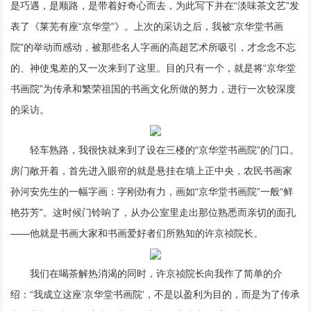
是巧遇，是顺路，是带着好奇心而去，为此写下并在“淡味茶文艺”发
表了《莱芜有座“京华堂”》。上次的采访之后，我被“京华堂书画
院”的举动而感动，被那些名人字画的高超艺术所吸引，才念念不忘
的、神使鬼差的又一次来到了这里。目的只有一个，就是将“京华堂
书画院”为传承和繁荣祖国的书画文化所做的努力，进行一次较深度
的采访。
轻车熟路，我很快就来到了设在三楼的“京华堂书画院”的门口。
房门敞开着，首先进入眼帘的就是悬挂在墙上正中央，农民书画家
孙河安先生的一幅字画：字刚劲有力，画如“京华堂书画院”一般“鲜
艳芬芳”。这时候门铃响了，从办公室里走出那位熟悉而亲切的面孔
——他就是书画大家和书画爱好者们所熟知的许京祯院长。
我们在喝茶解热消渴的同时，许京祯院长向我作了简单的介
绍：“我成立这座‘京华堂书画院’，不是以盈利为目的，而是为了传承