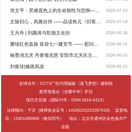
·
张文平：苦难底色上的生命韧性与悲悯——
2026-07-22
评孟黎明先生《黄土地的婆姨》
·
文脉归心，风雅自持 ——品读焦元《归客
2026-07-18
集》《风雅集》
·
王兴舟 | 刘颜涛与彰德文化街
2026-06-28
·
赓续红色血脉 喜迎七一建党节 —— 慰问志
2026-06-25
愿军老战士
·
翰墨润北关 丹青颂党恩 安阳市北关区主题
2026-06-25
书画展圆满举办
·
刘俊珍|修路风波
2026-06-22
友情合作：CCTV广告代理融媒《放飞梦想》摄制组
教育电视台《光耀中华》栏目
现代文化报（国际刊号：ISSN 2616-6313）
法律顾问：于滨 (律师执业证号：14105201010357018)
监督电
话：13401086968（微信同号）
地址：北京市通州区金色海岸产
业园