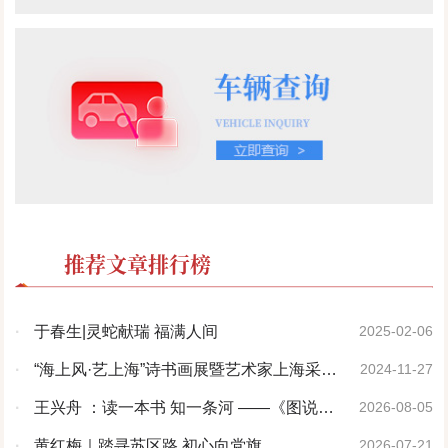
推荐文章排行榜
·
于春生|灵蛇献瑞 福满人间
2025-02-06
·
“海上风·艺上海”诗书画展暨艺术家上海采风
2024-11-27
活动开幕仪式在上海隆重举行
·
王兴舟 ：读一本书 知一条河 ——《图说洹
2026-08-05
河》序
·
黄红梅｜踏寻苏区路 初心向党旗
2026-07-21