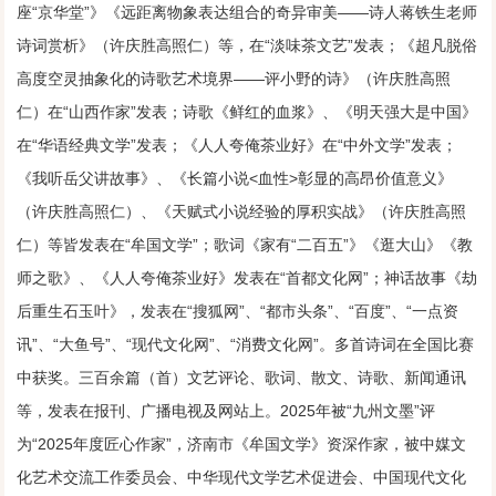
座“京华堂”》《远距离物象表达组合的奇异审美——诗人蒋铁生老师
诗词赏析》（许庆胜高照仁）等，在“淡味茶文艺”发表；《超凡脱俗
高度空灵抽象化的诗歌艺术境界——评小野的诗》（许庆胜高照
仁）在“山西作家”发表；诗歌《鲜红的血浆》、《明天强大是中国》
在“华语经典文学”发表；《人人夸俺茶业好》在“中外文学”发表；
《我听岳父讲故事》、《长篇小说<血性>彰显的高昂价值意义》
（许庆胜高照仁）、《天赋式小说经验的厚积实战》（许庆胜高照
仁）等皆发表在“牟国文学”；歌词《家有“二百五”》《逛大山》《教
师之歌》、《人人夸俺茶业好》发表在“首都文化网”；神话故事《劫
后重生石玉叶》，发表在“搜狐网”、“都市头条”、“百度”、“一点资
讯”、“大鱼号”、“现代文化网”、“消费文化网”。多首诗词在全国比赛
中获奖。三百余篇（首）文艺评论、歌词、散文、诗歌、新闻通讯
等，发表在报刊、广播电视及网站上。2025年被“九州文墨”评
为“2025年度匠心作家”，济南市《牟国文学》资深作家，被中媒文
化艺术交流工作委员会、中华现代文学艺术促进会、中国现代文化