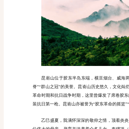
昆嵛山位于胶东半岛东端，横亘烟台、威海两
脊”“群山之冠”的美誉。昆嵛山历史悠久，文化灿
革命时期和抗日战争时期，这里曾爆发了席卷胶东的
装抗日第一枪。昆嵛山亦被誉为“胶东革命的摇篮”
乙巳盛夏，我满怀深深的敬仰之情，顶着炎炎