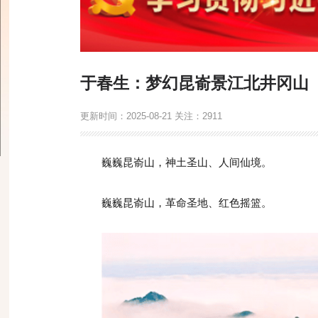
于春生：梦幻昆嵛景江北井冈山
更新时间：
2025-08-21
关注：
2911
巍巍昆嵛山，神土圣山、人间仙境。
巍巍昆嵛山，革命圣地、红色摇篮。