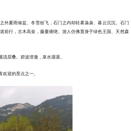
之外夏雨倾盆、冬雪纷飞，石门之内却轻雾袅袅、暮云沉沉。石门
道前行，古木高耸，藤蔓缠绕。游人仿佛置身于绿色王国、天然森
溪流层叠。碧波澄澈，泉水潺潺。
客欢迎的景点之一。