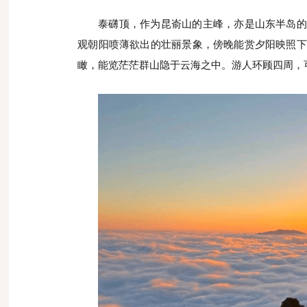
泰礴顶，作为昆嵛山的主峰，亦是山东半岛的
观朝阳喷薄欲出的壮丽景象，傍晚能赏夕阳映照下
瞰，能览茫茫群山隐于云海之中。游人环顾四周，