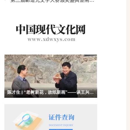
·
第三届郦道元文学大赛颁奖盛典暨南国
文学研讨会在北京举行
陈才生 | “老树新花，故纸新画”——谈王兴舟
的读书观