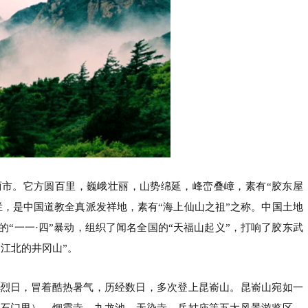
市。它方圆百里，巍峨壮丽，山势绵延，峰峦叠嶂，素有“胶东屋
烂，是中国道教全真派发祥地，素有“海上仙山之祖”之称。中国土地
“一一·四”暴动，组织了闻名全国的“天福山起义”，打响了胶东武
“江北的井冈山”。
烈日，冒着酷热暑气，历经数日，多次登上昆嵛山。昆嵛山宛如一