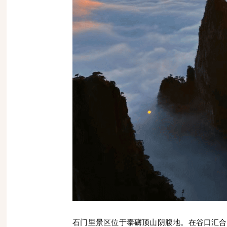
石门里景区位于泰礴顶山阴腹地。在谷口汇合