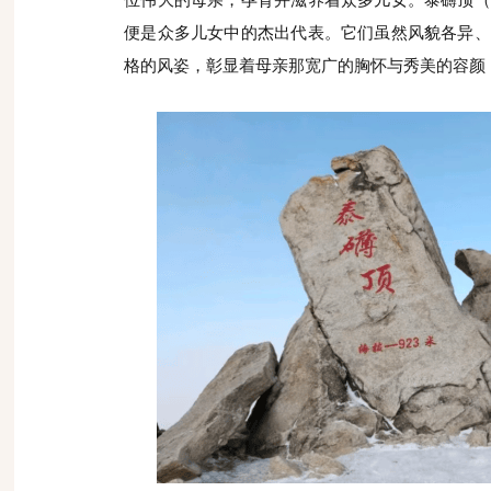
位伟大的母亲，孕育并滋养着众多儿女。泰礴顶（
便是众多儿女中的杰出代表。它们虽然风貌各异、
格的风姿，彰显着母亲那宽广的胸怀与秀美的容颜