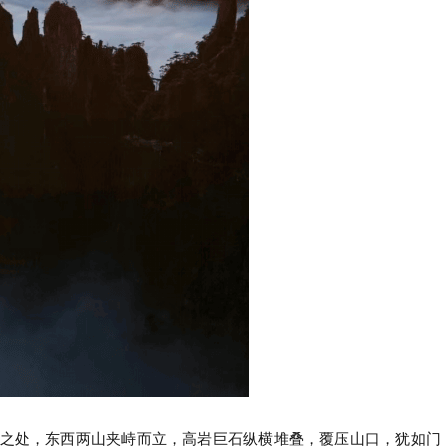
之处，东西两山夹峙而立，高岩巨石纵横堆叠，覆压山口，犹如门