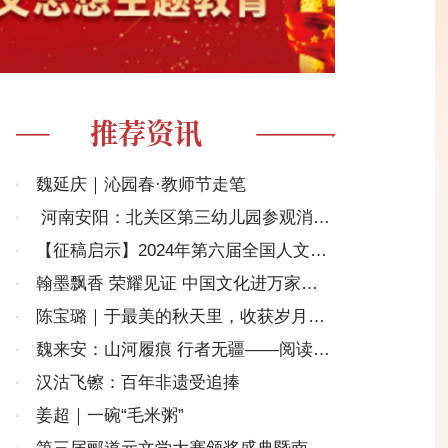
推荐资讯
·
魏延庆｜沁园春·教师节走笔
·
河南安阳：北关区第三幼儿园参观消防
救援大队社会实践活动
·
【征稿启示】2024年第六届全国人文地
理散文大赛征稿
·
翰墨飘香 荣耀见证 中国文化进万家年
度盛典在京隆重举办
·
陈宝璐｜于最美的秋天里，收获岁月的
深情（美文）
·
魏来安：山河履痕 行者无疆——阅读许
道连撰著《山河履痕》记
·
汉沽飞镲：百年非遗受追捧
·
姜超｜一碗“毛米粥”