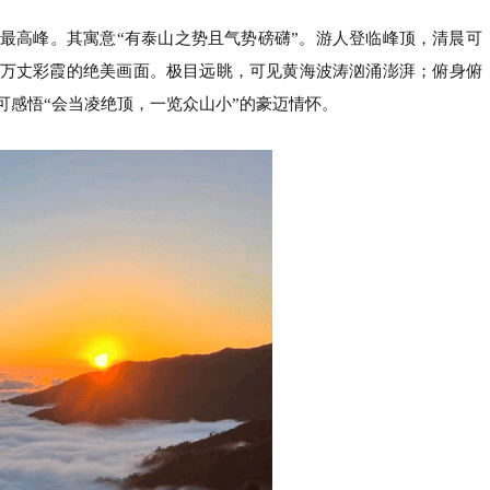
最高峰。其寓意“有泰山之势且气势磅礴”。游人登临峰顶，清晨可
万丈彩霞的绝美画面。极目远眺，可见黄海波涛汹涌澎湃；俯身俯
可感悟“会当凌绝顶，一览众山小”的豪迈情怀。