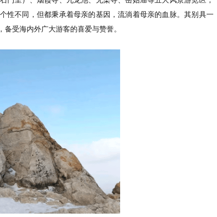
石门里）、烟霞寺、九龙池、无染寺、岳姑庙等五大风景游览区，
个性不同，但都秉承着母亲的基因，流淌着母亲的血脉。其别具一
，备受海内外广大游客的喜爱与赞誉。